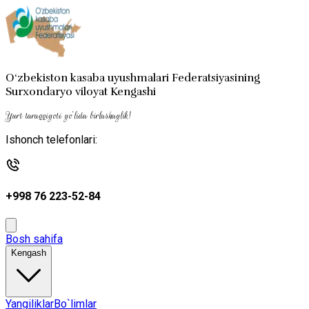
O‘zbekiston kasaba uyushmalari Federatsiyasining
Surxondaryo viloyat Kengashi
Yurt taraqqiyoti yo‘lida birlashaylik!
Ishonch telefonlari:
+998 76 223-52-84
Bosh sahifa
Kengash
Yangiliklar
Bo`limlar