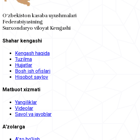
O‘zbekiston kasaba uyushmalari
Federatsiyasining
Surxondaryo viloyat Kengashi
Shahar kengashi
Kengash haqida
Tuzilma
Hujjatlar
Bosh ish ofislari
Hisobot saylov
Matbuot xizmati
Yangiliklar
Videolar
Savol va javoblar
A'zolarga
A'zo bo'lish