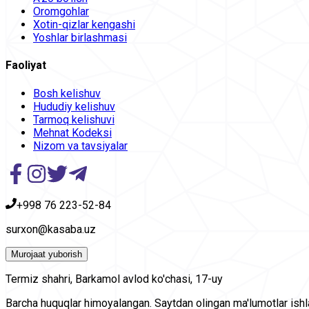
Oromgohlar
Xotin-qizlar kengashi
Yoshlar birlashmasi
Faoliyat
Bosh kelishuv
Hududiy kelishuv
Tarmoq kelishuvi
Mehnat Kodeksi
Nizom va tavsiyalar
+998 76 223-52-84
surxon@kasaba.uz
Murojaat yuborish
Termiz shahri, Barkamol avlod ko'chasi, 17-uy
Barcha huquqlar himoyalangan. Saytdan olingan ma'lumotlar ishla