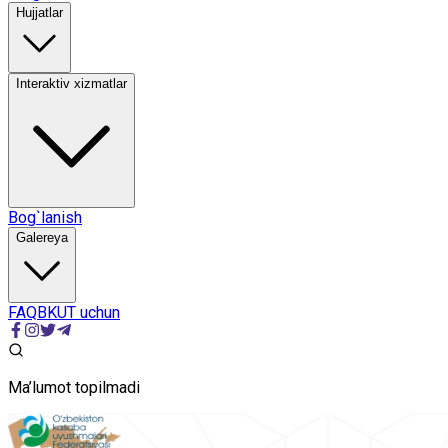
Hujjatlar
Interaktiv xizmatlar
Bog`lanish
Galereya
FAQ
BKUT uchun
Ma’lumot topilmadi